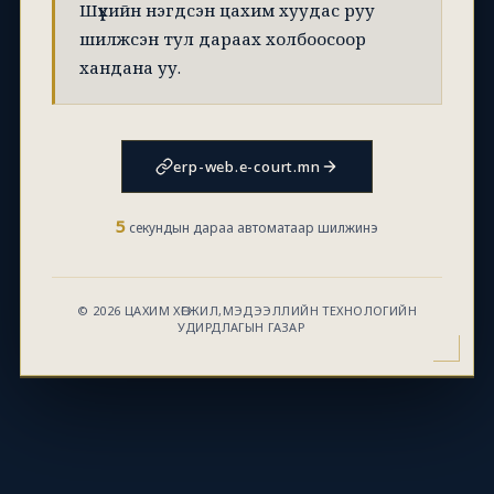
Шүүхийн нэгдсэн цахим хуудас руу
шилжсэн тул дараах холбоосоор
хандана уу.
erp-web.e-court.mn
5
секундын дараа автоматаар шилжинэ
© 2026 ЦАХИМ ХӨГЖИЛ,МЭДЭЭЛЛИЙН ТЕХНОЛОГИЙН
УДИРДЛАГЫН ГАЗАР