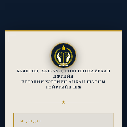
БАЯНГОЛ, ХАН-УУЛ, СОНГИНОХАЙРХАН
ДҮҮРГИЙН
ИРГЭНИЙ ХЭРГИЙН АНХАН ШАТНЫ
ТОЙРГИЙН ШҮҮХ
МЭДЭГДЭЛ