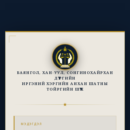
БАЯНГОЛ, ХАН-УУЛ, СОНГИНОХАЙРХАН
ДҮҮРГИЙН
ИРГЭНИЙ ХЭРГИЙН АНХАН ШАТНЫ
ТОЙРГИЙН ШҮҮХ
МЭДЭГДЭЛ