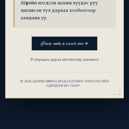
Шүүхийн нэгдсэн цахим хуудас руу
шилжсэн тул дараах холбоосоор
хандана уу.
erp-web.e-court.mn
6
секундын дараа автоматаар шилжинэ
© 2026 ЦАХИМ ХӨГЖИЛ,МЭДЭЭЛЛИЙН ТЕХНОЛОГИЙН
УДИРДЛАГЫН ГАЗАР